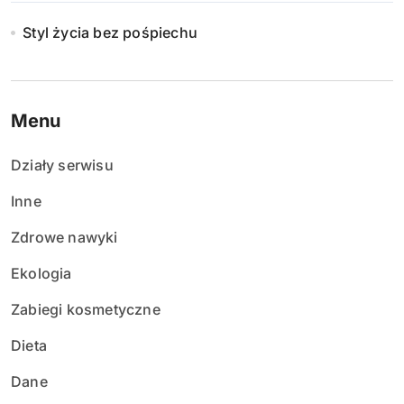
n
Styl życia bez pośpiechu
i
e
Menu
w
Działy serwisu
p
Inne
i
Zdrowe nawyki
s
Ekologia
ó
Zabiegi kosmetyczne
w
Dieta
Dane