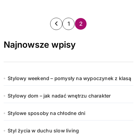
S
1
2
t
Najnowsze wpisy
r
o
n
Stylowy weekend – pomysły na wypoczynek z klasą
i
Stylowy dom – jak nadać wnętrzu charakter
c
o
Stylowe sposoby na chłodne dni
w
Styl życia w duchu slow living
a