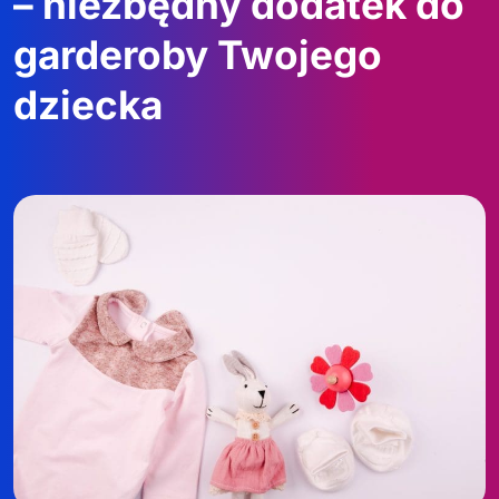
– niezbędny dodatek do
garderoby Twojego
dziecka