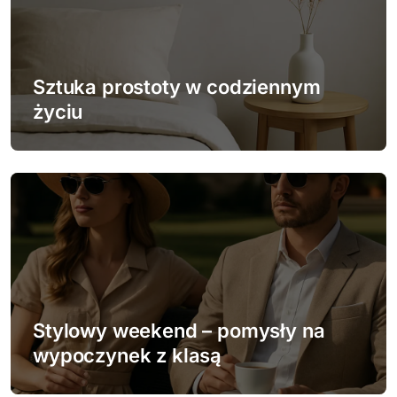
a
w
p
Sztuka prostoty w codziennym
życiu
i
s
u
Stylowy weekend – pomysły na
wypoczynek z klasą