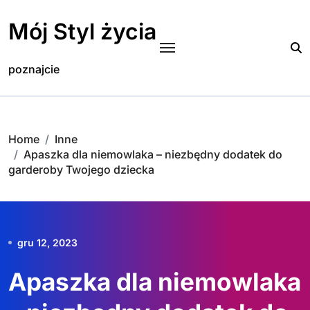
Skip
to
Mój Styl życia
content
poznajcie
Home
Inne
Apaszka dla niemowlaka – niezbędny dodatek do
garderoby Twojego dziecka
gru 12, 2023
Apaszka dla niemowlaka