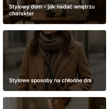
w
Stylowy dom – jak nadać wnętrzu
p
charakter
i
s
u
Stylowe sposoby na chłodne dni