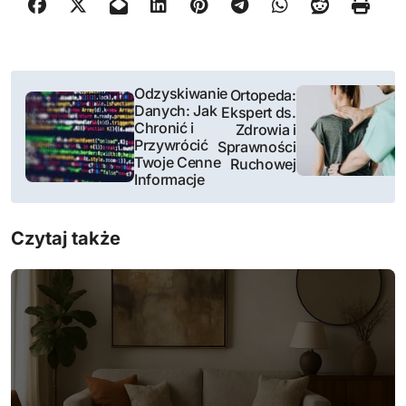
N
Odzyskiwanie
Ortopeda:
Danych: Jak
Ekspert ds.
a
Chronić i
Zdrowia i
Przywrócić
Sprawności
w
Twoje Cenne
Ruchowej
Informacje
i
g
Czytaj także
a
c
j
a