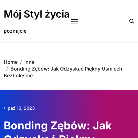
Skip
to
Mój Styl życia
content
poznajcie
Home
Inne
Bonding Zębów: Jak Odzyskać Piękny Uśmiech
Bezbolesnie
paź 10, 2023
Bonding Zębów: Jak