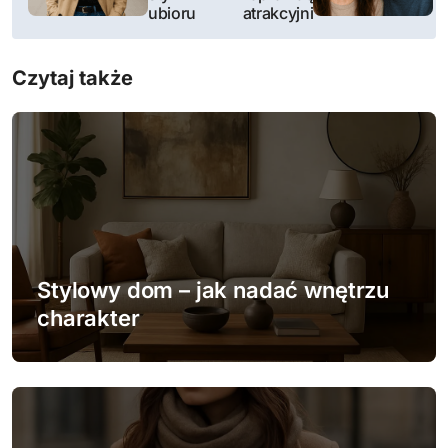
ubioru
atrakcyjni
i
g
Czytaj także
a
c
j
a
w
Stylowy dom – jak nadać wnętrzu
p
charakter
i
s
u