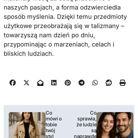
naszych pasjach, a forma odzwierciedla
sposób myślenia. Dzięki temu przedmioty
użytkowe przeobrażają się w talizmany –
towarzyszą nam dzień po dniu,
przypominając o marzeniach, celach i
bliskich ludziach.
N
Co
Co
mówi o
sprawia,
a
tobie
że ludzie
twój
są
w
styl
naprawdę