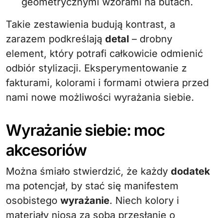
geometrycznymi wzorami na butach.
Takie zestawienia budują kontrast, a
zarazem podkreślają
detal
– drobny
element, który potrafi całkowicie odmienić
odbiór stylizacji. Eksperymentowanie z
fakturami, kolorami i formami otwiera przed
nami nowe możliwości wyrażania siebie.
Wyrażanie siebie: moc
akcesoriów
Można śmiało stwierdzić, że każdy
dodatek
ma potencjał, by stać się manifestem
osobistego
wyrażanie
. Niech kolory i
materiały niosą za sobą przesłanie o