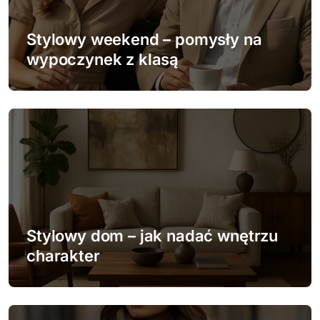
a
w
Stylowy weekend – pomysły na
p
wypoczynek z klasą
i
s
u
Stylowy dom – jak nadać wnętrzu
charakter