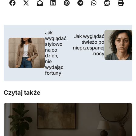
N
Jak
Jak wyglądać
wyglądać
a
świeżo po
stylowo
nieprzespanej
na co
w
nocy
dzień,
nie
i
wydając
fortuny
g
a
Czytaj także
c
j
a