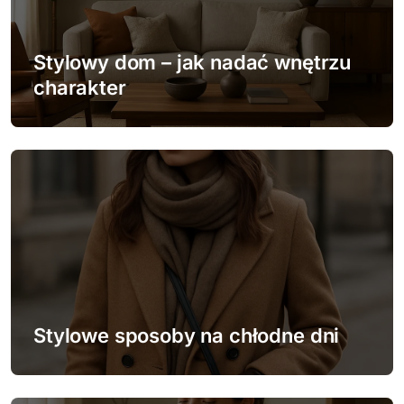
w
p
Stylowy dom – jak nadać wnętrzu
charakter
i
s
u
Stylowe sposoby na chłodne dni