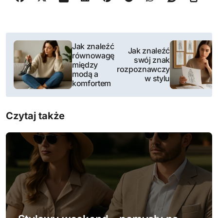
N
Jak znaleźć
Jak znaleźć
równowagę
a
swój znak
między
rozpoznawczy
modą a
w
w stylu
komfortem
i
Czytaj także
g
a
c
j
a