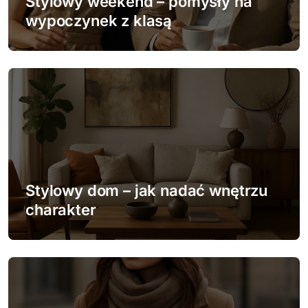
w
Stylowy weekend – pomysły na
wypoczynek z klasą
p
i
s
u
Stylowy dom – jak nadać wnętrzu
charakter