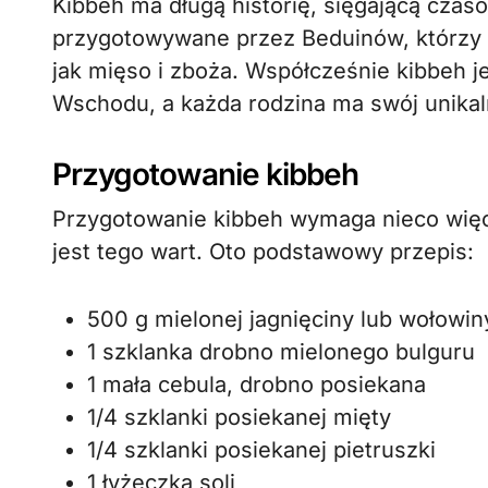
Kibbeh ma długą historię, sięgającą czasó
przygotowywane przez Beduinów, którzy w
jak mięso i zboża. Współcześnie kibbeh j
Wschodu, a każda rodzina ma swój unikal
Przygotowanie kibbeh
Przygotowanie kibbeh wymaga nieco więce
jest tego wart. Oto podstawowy przepis:
500 g mielonej jagnięciny lub wołowin
1 szklanka drobno mielonego bulguru
1 mała cebula, drobno posiekana
1/4 szklanki posiekanej mięty
1/4 szklanki posiekanej pietruszki
1 łyżeczka soli