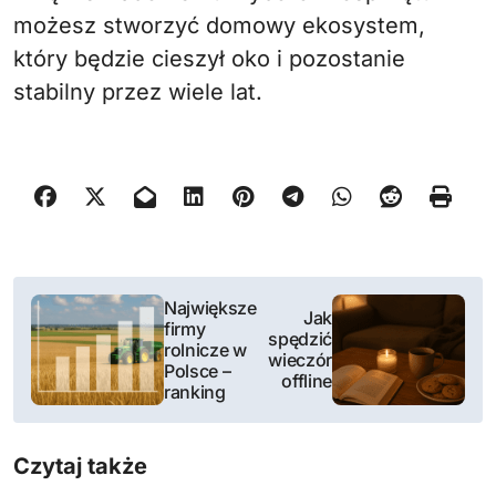
możesz stworzyć domowy ekosystem,
który będzie cieszył oko i pozostanie
stabilny przez wiele lat.
N
Największe
Jak
firmy
a
spędzić
rolnicze w
wieczór
Polsce –
w
offline
ranking
i
Czytaj także
g