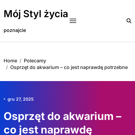
Skip
to
Mój Styl życia
content
poznajcie
Home
Polecamy
Osprzęt do akwarium – co jest naprawdę potrzebne
gru 27, 2025
Osprzęt do akwarium –
co jest naprawdę