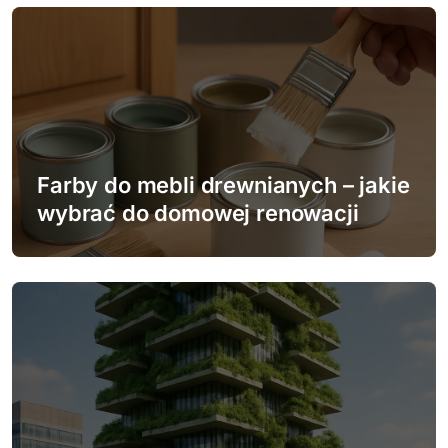
a
c
j
a
w
Farby do mebli drewnianych – jakie
wybrać do domowej renowacji
p
i
s
u