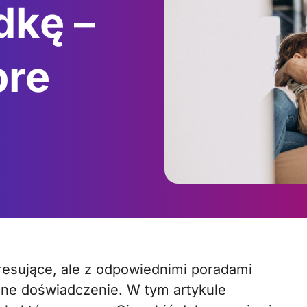
dkę –
bre
ane doświadczenie. W tym artykule