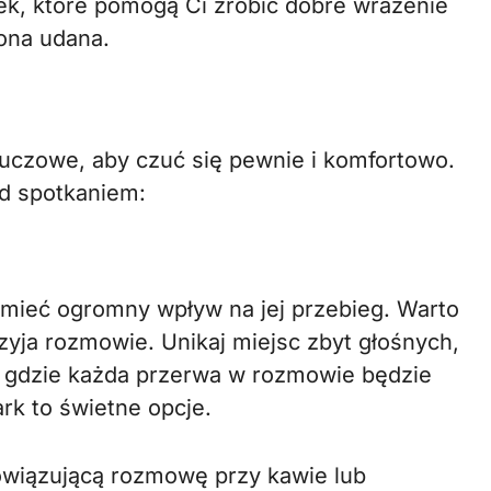
k, które pomogą Ci zrobić dobre wrażenie
 ona udana.
luczowe, aby czuć się pewnie i komfortowo.
ed spotkaniem:
mieć ogromny wpływ na jej przebieg. Warto
rzyja rozmowie. Unikaj miejsc zbyt głośnych,
h, gdzie każda przerwa w rozmowie będzie
rk to świetne opcje.
owiązującą rozmowę przy kawie lub