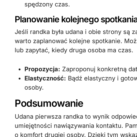
spędzony czas.
Planowanie kolejnego spotkani
Jeśli randka była udana i obie strony są
warto zaplanować kolejne spotkanie. Moż
lub zapytać, kiedy druga osoba ma czas.
Propozycja:
Zaproponuj konkretną datę
Elastyczność:
Bądź elastyczny i goto
osoby.
Podsumowanie
Udana pierwsza randka to wynik odpowied
umiejętności nawiązywania kontaktu. Pami
o komfort drugiej osoby. Dzięki tym wsk