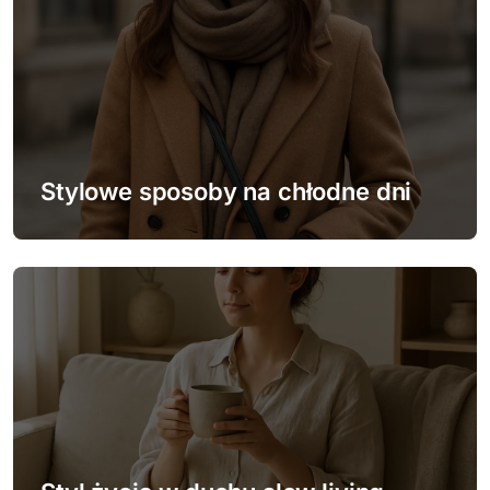
s
u
Stylowe sposoby na chłodne dni