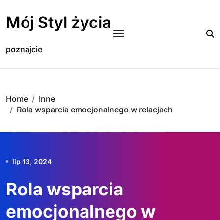
Skip
to
Mój Styl życia
content
poznajcie
Home
Inne
Rola wsparcia emocjonalnego w relacjach
lip 13, 2024
Rola wsparcia
emocjonalnego w