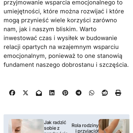
przyjmowanie wsparcia emocjonalnego to
umiejętności, które można rozwijać i które
mogą przynieść wiele korzyści zarówno
nam, jak i naszym bliskim. Warto
inwestować czas i wysiłek w budowanie
relacji opartych na wzajemnym wsparciu
emocjonalnym, ponieważ to one stanowią
fundament naszego dobrostanu i szczęścia.
N
Jak radzić
Rola rodziny
sobie z
a
i przyjaciół