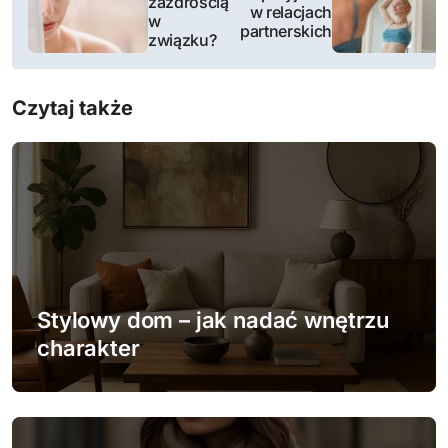
zazdrością
w relacjach
w
w
partnerskich
związku?
i
Czytaj także
g
a
c
j
a
w
Stylowy dom – jak nadać wnętrzu
charakter
p
i