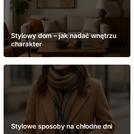
c
j
a
w
Stylowy dom – jak nadać wnętrzu
charakter
p
i
s
u
Stylowe sposoby na chłodne dni