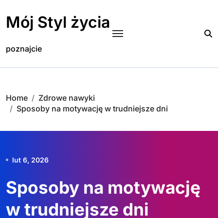
Skip
to
Mój Styl życia
content
poznajcie
Home
Zdrowe nawyki
Sposoby na motywację w trudniejsze dni
lut 6, 2026
Sposoby na motywację
w trudniejsze dni