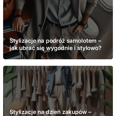
c
j
a
w
Stylizacje na podróż samolotem –
jak ubrać się wygodnie i stylowo?
p
i
s
u
Stylizacje na dzień zakupów –