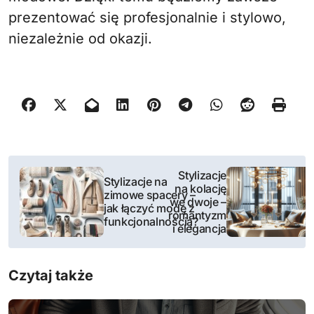
prezentować się profesjonalnie i stylowo,
niezależnie od okazji.
N
Stylizacje
Stylizacje na
na kolację
a
zimowe spacery –
we dwoje –
jak łączyć modę z
romantyzm
w
funkcjonalnością?
i elegancja
i
Czytaj także
g
a