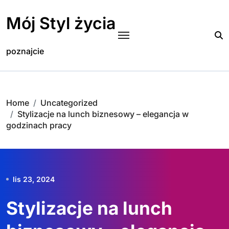
Skip
to
Mój Styl życia
content
poznajcie
Home
Uncategorized
Stylizacje na lunch biznesowy – elegancja w
godzinach pracy
lis 23, 2024
Stylizacje na lunch