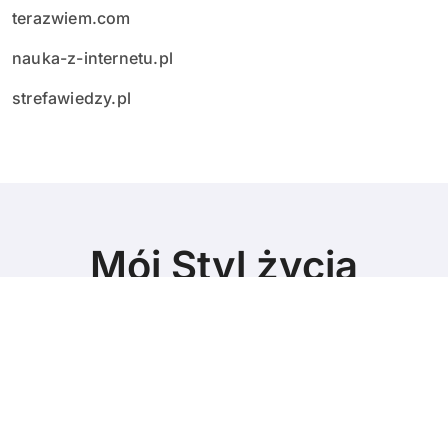
terazwiem.com
nauka-z-internetu.pl
strefawiedzy.pl
Mój Styl życia
poznajcie
© Copyright 2024 All Rights Reserved.