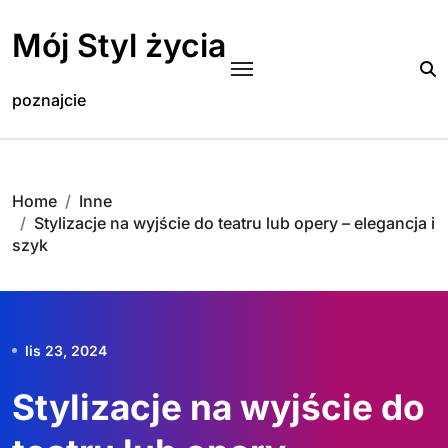
Skip
to
Mój Styl życia
content
poznajcie
Home
Inne
Stylizacje na wyjście do teatru lub opery – elegancja i
szyk
lis 23, 2024
Stylizacje na wyjście do