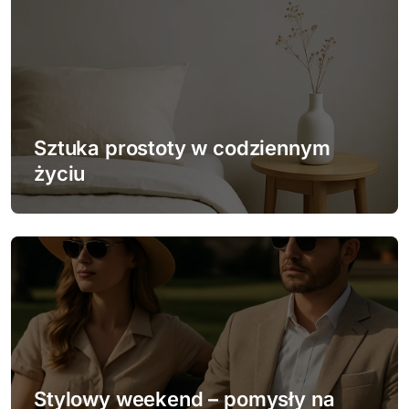
j
a
w
p
Sztuka prostoty w codziennym
życiu
i
s
u
Stylowy weekend – pomysły na