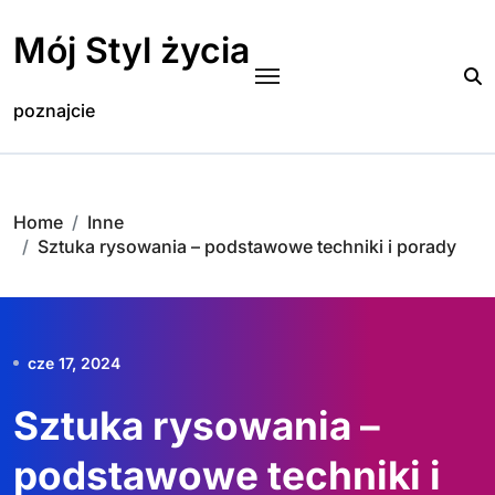
Skip
to
Mój Styl życia
content
poznajcie
Home
Inne
Sztuka rysowania – podstawowe techniki i porady
cze 17, 2024
Sztuka rysowania –
podstawowe techniki i