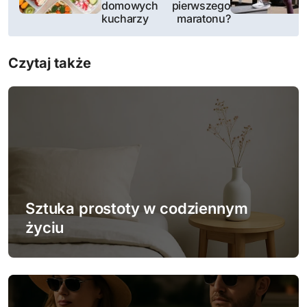
domowych
pierwszego
i
kucharzy
maratonu?
g
Czytaj także
a
c
j
a
w
Sztuka prostoty w codziennym
p
życiu
i
s
u