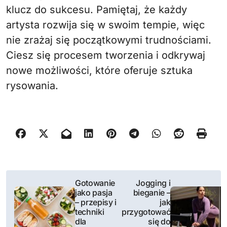
klucz do sukcesu. Pamiętaj, że każdy
artysta rozwija się w swoim tempie, więc
nie zrażaj się początkowymi trudnościami.
Ciesz się procesem tworzenia i odkrywaj
nowe możliwości, które oferuje sztuka
rysowania.
N
Gotowanie
Jogging i
jako pasja
bieganie –
a
– przepisy i
jak
techniki
przygotować
w
dla
się do