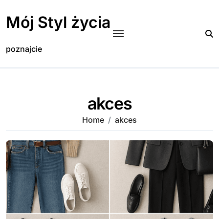
Skip
to
Mój Styl życia
content
poznajcie
akces
Home
akces