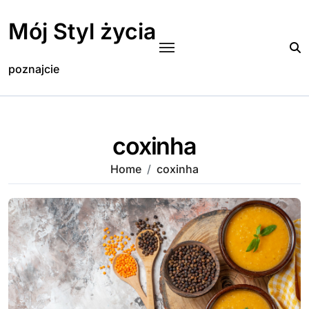
Skip
to
Mój Styl życia
content
poznajcie
coxinha
Home
coxinha