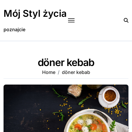
Skip
to
Mój Styl życia
content
poznajcie
döner kebab
Home
döner kebab