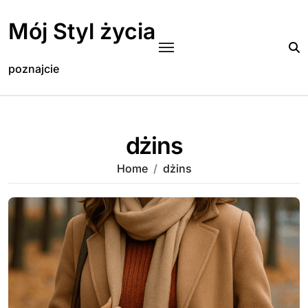
Skip
to
Mój Styl życia
content
poznajcie
dżins
Home
dżins