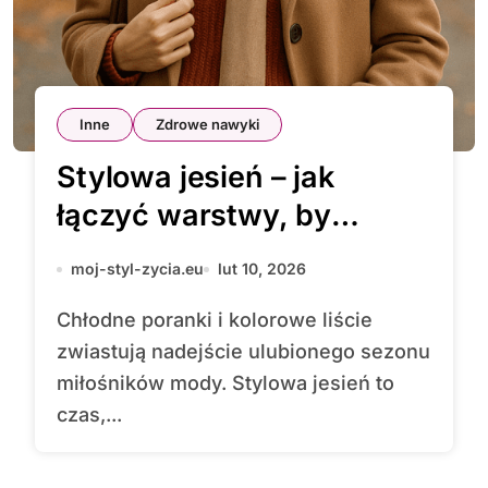
Inne
Zdrowe nawyki
Stylowa jesień – jak
łączyć warstwy, by
wyglądać świetnie
moj-styl-zycia.eu
lut 10, 2026
Chłodne poranki i kolorowe liście
zwiastują nadejście ulubionego sezonu
miłośników mody. Stylowa jesień to
czas,...