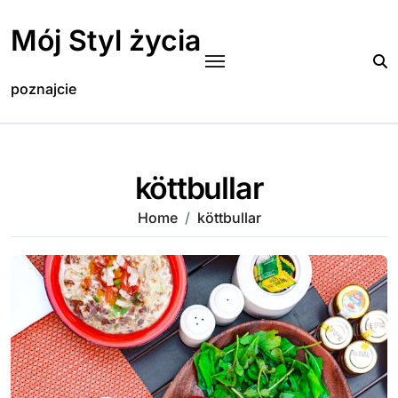
Skip
to
Mój Styl życia
content
poznajcie
köttbullar
Home
köttbullar