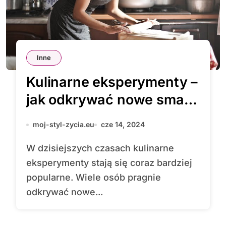
Inne
Kulinarne eksperymenty –
jak odkrywać nowe smaki
i techniki w kuchni?
moj-styl-zycia.eu
cze 14, 2024
W dzisiejszych czasach kulinarne
eksperymenty stają się coraz bardziej
popularne. Wiele osób pragnie
odkrywać nowe...