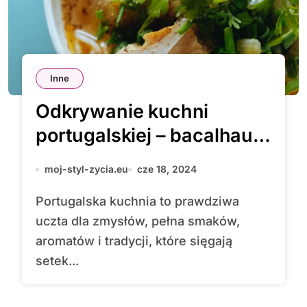
Inne
Odkrywanie kuchni
portugalskiej – bacalhau,
pastel de nata i vinho
moj-styl-zycia.eu
cze 18, 2024
verde
Portugalska kuchnia to prawdziwa
uczta dla zmysłów, pełna smaków,
aromatów i tradycji, które sięgają
setek...