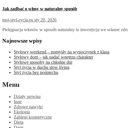
Jak zadbać o włosy w naturalny sposób
moj-styl-zycia.eu
sty 20, 2026
Pielęgnacja włosów w sposób naturalny to inwestycja we własne zdr
Najnowsze wpisy
Stylowy weekend – pomysły na wypoczynek z klasą
Stylowy dom – jak nadać wnętrzu charakter
Stylowe sposoby na chłodne dni
Styl życia w duchu slow living
Styl życia bez pośpiechu
Menu
Działy serwisu
Inne
Zdrowe nawyki
Ekologia
Zabiegi kosmetyczne
Dieta
Dane