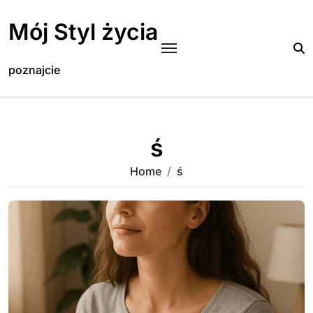
Skip
to
Mój Styl życia
content
poznajcie
ś
Home
ś