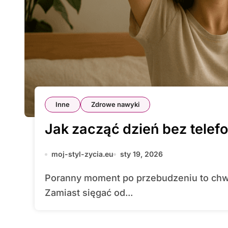
Inne
Zdrowe nawyki
Jak zacząć dzień bez telef
moj-styl-zycia.eu
sty 19, 2026
Poranny moment po przebudzeniu to chwila, która może zadecydować o całym dniu.
Zamiast sięgać od...