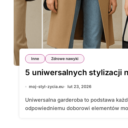
Inne
Zdrowe nawyki
5 uniwersalnych stylizacji 
moj-styl-zycia.eu
lut 23, 2026
Uniwersalna garderoba to podstawa każdej dobrze skomponowanej stylizacji. Dzięki
odpowiedniemu doborowi elementów moż