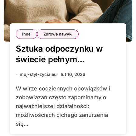
Inne
Zdrowe nawyki
Sztuka odpoczynku w
świecie pełnym
pośpiechu
moj-styl-zycia.eu
lut 16, 2026
W wirze codziennych obowiązków i
zobowiązań często zapominamy o
najważniejszej działalności:
możliwościach cichego zanurzenia
się...