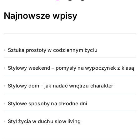
t
Najnowsze wpisy
r
o
n
Sztuka prostoty w codziennym życiu
i
Stylowy weekend – pomysły na wypoczynek z klasą
c
o
Stylowy dom – jak nadać wnętrzu charakter
w
Stylowe sposoby na chłodne dni
a
n
Styl życia w duchu slow living
i