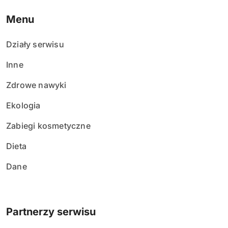
e
Menu
w
Działy serwisu
p
Inne
i
Zdrowe nawyki
s
Ekologia
ó
Zabiegi kosmetyczne
w
Dieta
Dane
Partnerzy serwisu