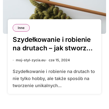
Inne
Szydełkowanie i robienie
na drutach – jak stworzyć
własne ubrania i
moj-styl-zycia.eu
cze 15, 2024
dekoracje?
Szydełkowanie i robienie na drutach to
nie tylko hobby, ale także sposób na
tworzenie unikalnych...