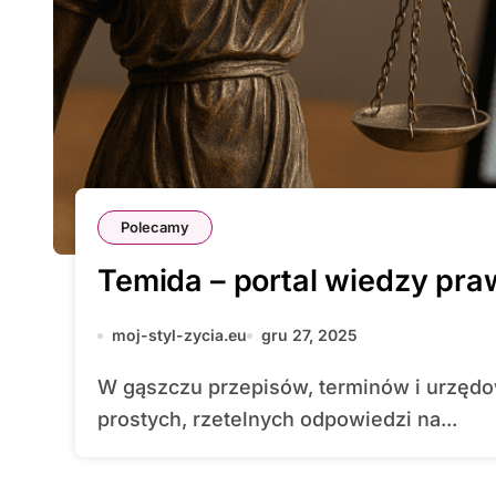
Polecamy
Temida – portal wiedzy pra
moj-styl-zycia.eu
gru 27, 2025
W gąszczu przepisów, terminów i urzędowych obowiązków coraz więcej osób szuka
prostych, rzetelnych odpowiedzi na...