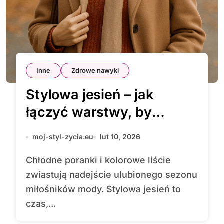
Inne
Zdrowe nawyki
Stylowa jesień – jak
łączyć warstwy, by
wyglądać świetnie
moj-styl-zycia.eu
lut 10, 2026
Chłodne poranki i kolorowe liście
zwiastują nadejście ulubionego sezonu
miłośników mody. Stylowa jesień to
czas,...