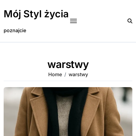
Skip
to
Mój Styl życia
content
poznajcie
warstwy
Home
warstwy