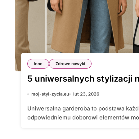
Inne
Zdrowe nawyki
5 uniwersalnych stylizacji 
moj-styl-zycia.eu
lut 23, 2026
Uniwersalna garderoba to podstawa każdej dobrze skomponowanej stylizacji. Dzięki
odpowiedniemu doborowi elementów moż