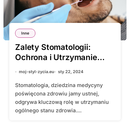
Inne
Zalety Stomatologii:
Ochrona i Utrzymanie
Zdrowia Jamy Ustnej
moj-styl-zycia.eu
sty 22, 2024
Stomatologia, dziedzina medycyny
poświęcona zdrowiu jamy ustnej,
odgrywa kluczową rolę w utrzymaniu
ogólnego stanu zdrowia....