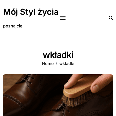
Skip
to
Mój Styl życia
content
poznajcie
wkładki
Home
wkładki