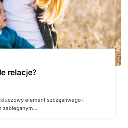
e relacje?
m zabieganym...