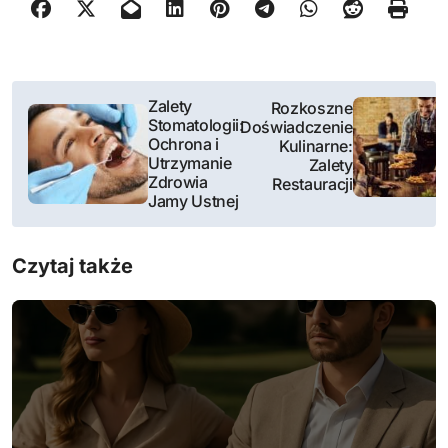
N
Zalety
Rozkoszne
Stomatologii:
Doświadczenie
a
Ochrona i
Kulinarne:
Utrzymanie
Zalety
w
Zdrowia
Restauracji
Jamy Ustnej
i
g
Czytaj także
a
c
j
a