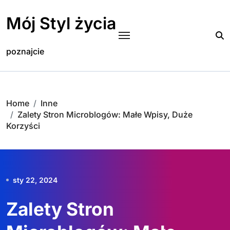
Skip
to
Mój Styl życia
content
poznajcie
Home
Inne
Zalety Stron Microblogów: Małe Wpisy, Duże
Korzyści
sty 22, 2024
Zalety Stron