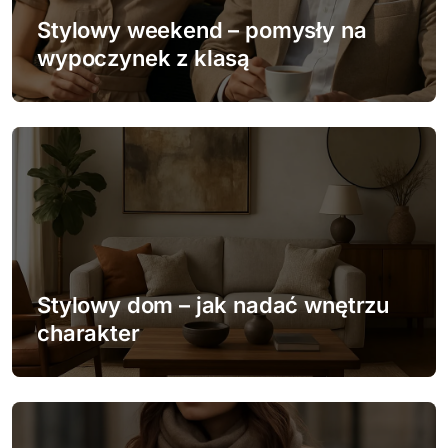
w
Stylowy weekend – pomysły na
p
wypoczynek z klasą
i
s
u
Stylowy dom – jak nadać wnętrzu
charakter