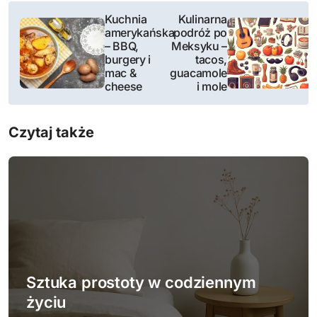
N
Kuchnia
Kulinarna
amerykańska
podróż po
a
– BBQ,
Meksyku –
burgery i
tacos,
w
mac &
guacamole
cheese
i mole
i
g
Czytaj także
a
c
j
a
w
Sztuka prostoty w codziennym
p
życiu