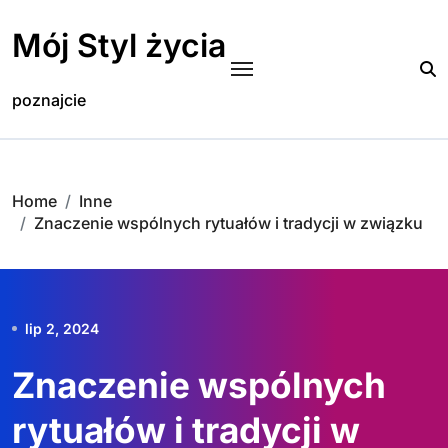
Skip
to
Mój Styl życia
content
poznajcie
Home
Inne
Znaczenie wspólnych rytuałów i tradycji w związku
lip 2, 2024
Znaczenie wspólnych
rytuałów i tradycji w