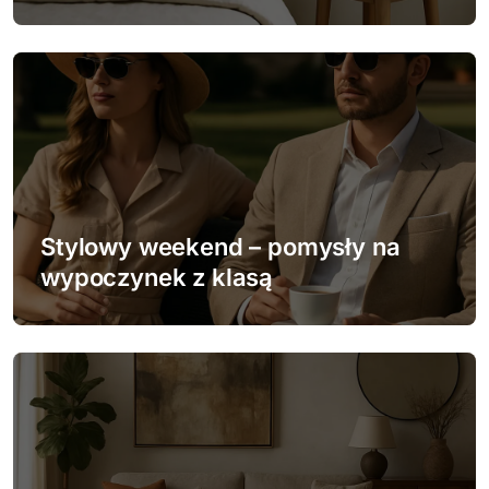
i
s
u
Stylowy weekend – pomysły na
wypoczynek z klasą