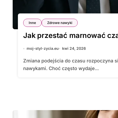
Inne
Zdrowe nawyki
Jak przestać marnować cza
moj-styl-zycia.eu
kwi 24, 2026
Zmiana podejścia do czasu rozpoczyna się od głębokiej refleksja nad codziennymi
nawykami. Choć często wydaje...