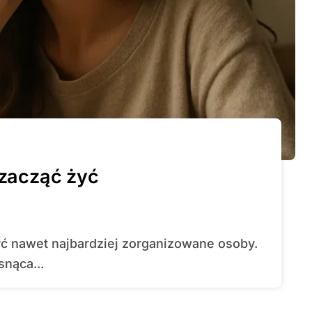
 zacząć żyć
snąca...