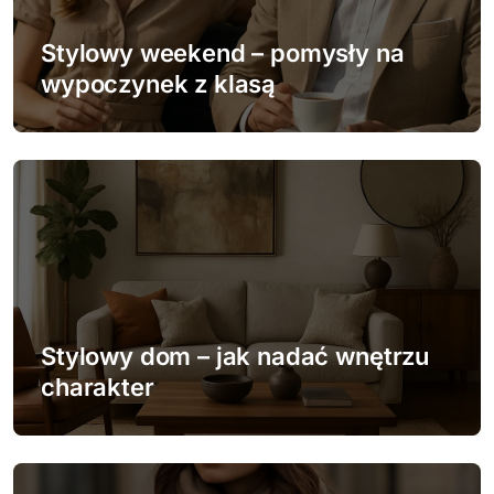
w
Stylowy weekend – pomysły na
p
wypoczynek z klasą
i
s
u
Stylowy dom – jak nadać wnętrzu
charakter