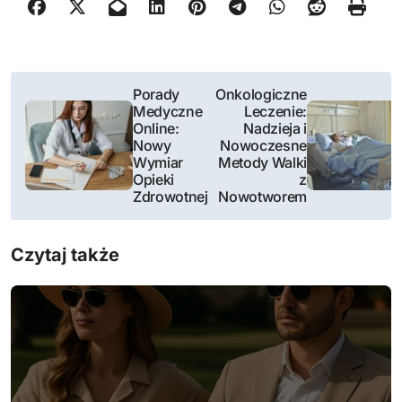
N
Porady
Onkologiczne
Medyczne
Leczenie:
a
Online:
Nadzieja i
Nowy
Nowoczesne
w
Wymiar
Metody Walki
Opieki
z
i
Zdrowotnej
Nowotworem
g
Czytaj także
a
c
j
a