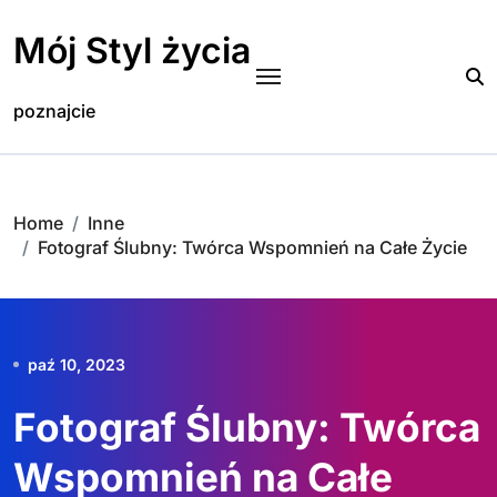
Skip
to
Mój Styl życia
content
poznajcie
Home
Inne
Fotograf Ślubny: Twórca Wspomnień na Całe Życie
paź 10, 2023
Fotograf Ślubny: Twórca
Wspomnień na Całe