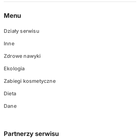
e
Menu
w
Działy serwisu
p
Inne
i
Zdrowe nawyki
s
Ekologia
ó
Zabiegi kosmetyczne
w
Dieta
Dane
Partnerzy serwisu