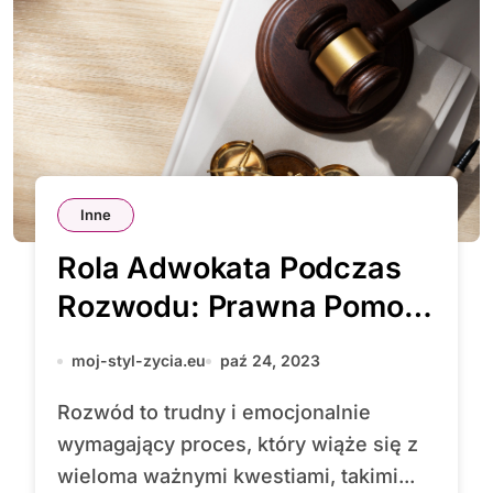
Inne
Rola Adwokata Podczas
Rozwodu: Prawna Pomoc
i Wsparcie
moj-styl-zycia.eu
paź 24, 2023
Rozwód to trudny i emocjonalnie
wymagający proces, który wiąże się z
wieloma ważnymi kwestiami, takimi...