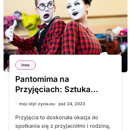
Inne
Pantomima na
Przyjęciach: Sztuka
Wyrażania Bez Słów
moj-styl-zycia.eu
paź 24, 2023
Przyjęcia to doskonała okazja do
spotkania się z przyjaciółmi i rodziną,