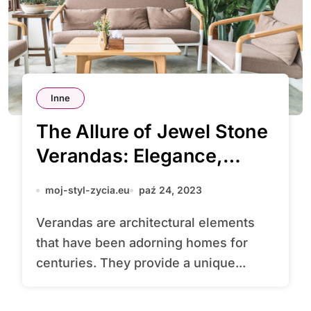
Inne
The Allure of Jewel Stone
Verandas: Elegance,
Durability, and Timeless
moj-styl-zycia.eu
paź 24, 2023
Beauty
Verandas are architectural elements
that have been adorning homes for
centuries. They provide a unique...