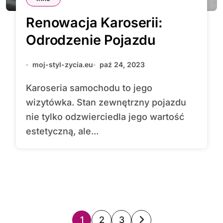
Renowacja Karoserii:
Odrodzenie Pojazdu
moj-styl-zycia.eu
paź 24, 2023
Karoseria samochodu to jego
wizytówka. Stan zewnętrzny pojazdu
nie tylko odzwierciedla jego wartość
estetyczną, ale...
S
1
2
3