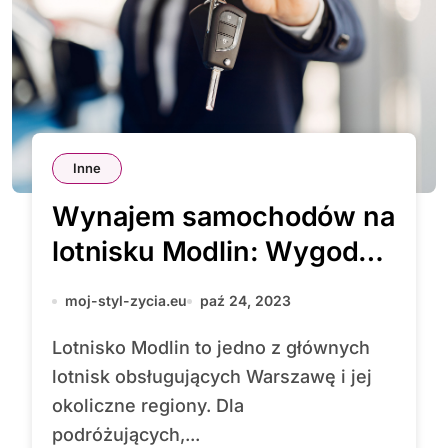
Inne
Wynajem samochodów na
lotnisku Modlin: Wygodny
sposób na zwiedzanie
moj-styl-zycia.eu
paź 24, 2023
Polski
Lotnisko Modlin to jedno z głównych
lotnisk obsługujących Warszawę i jej
okoliczne regiony. Dla
podróżujących,...