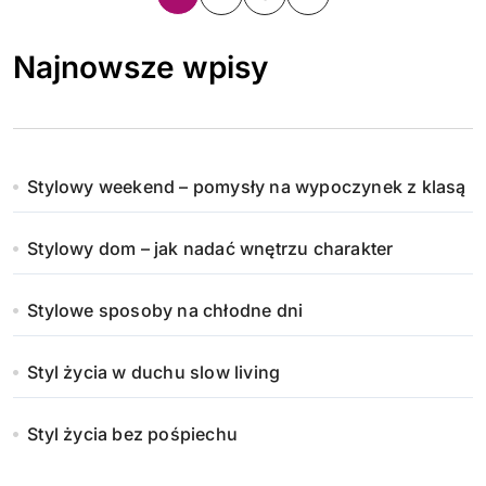
t
Najnowsze wpisy
r
o
n
Stylowy weekend – pomysły na wypoczynek z klasą
i
Stylowy dom – jak nadać wnętrzu charakter
c
o
Stylowe sposoby na chłodne dni
w
Styl życia w duchu slow living
a
n
Styl życia bez pośpiechu
i