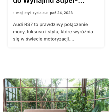
do Wynajmu Super-
Sportowego Samochodu
moj-styl-zycia.eu
paź 24, 2023
Audi RS7 to prawdziwy połączenie
mocy, luksusu i stylu, które wyróżnia
się w świecie motoryzacji....