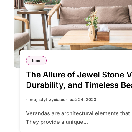
Inne
The Allure of Jewel Stone 
Durability, and Timeless B
moj-styl-zycia.eu
paź 24, 2023
Verandas are architectural elements that have been adorning homes for centuries.
They provide a unique...