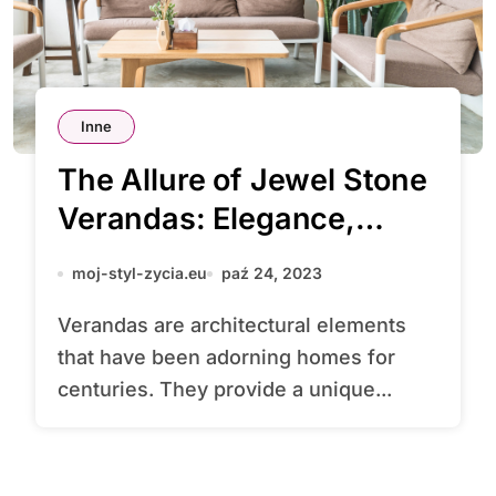
Inne
The Allure of Jewel Stone
Verandas: Elegance,
Durability, and Timeless
moj-styl-zycia.eu
paź 24, 2023
Beauty
Verandas are architectural elements
that have been adorning homes for
centuries. They provide a unique...