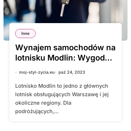
Inne
Wynajem samochodów na
lotnisku Modlin: Wygodny
sposób na zwiedzanie
moj-styl-zycia.eu
paź 24, 2023
Polski
Lotnisko Modlin to jedno z głównych
lotnisk obsługujących Warszawę i jej
okoliczne regiony. Dla
podróżujących,...