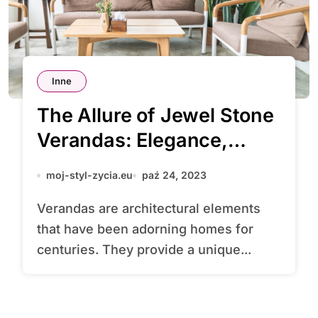
Inne
The Allure of Jewel Stone
Verandas: Elegance,
Durability, and Timeless
moj-styl-zycia.eu
paź 24, 2023
Beauty
Verandas are architectural elements
that have been adorning homes for
centuries. They provide a unique...