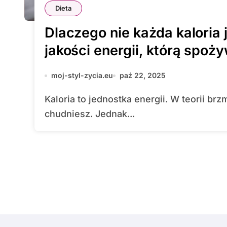
Dieta
Dlaczego nie każda kaloria
jakości energii, którą spoż
moj-styl-zycia.eu
paź 22, 2025
Kaloria to jednostka energii. W teorii brzmi prosto: jeśli zjadasz mniej, niż spalasz,
chudniesz. Jednak...