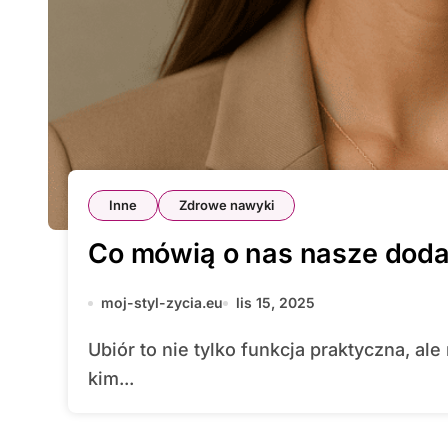
Inne
Zdrowe nawyki
Co mówią o nas nasze doda
moj-styl-zycia.eu
lis 15, 2025
Ubiór to nie tylko funkcja praktyczna, ale również forma komunikacji bez słów. O tym,
kim...