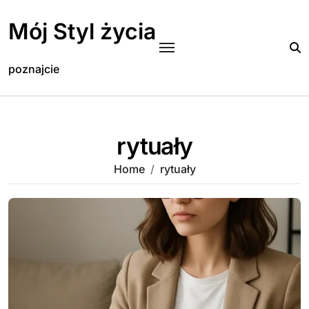
Skip
to
Mój Styl życia
content
poznajcie
rytuały
Home
rytuały