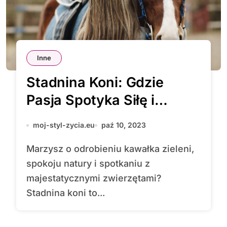
Inne
Stadnina Koni: Gdzie
Pasja Spotyka Siłę i
Piękno Natury
moj-styl-zycia.eu
paź 10, 2023
Marzysz o odrobieniu kawałka zieleni,
spokoju natury i spotkaniu z
majestatycznymi zwierzętami?
Stadnina koni to...