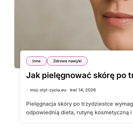
Inne
Zdrowe nawyki
Jak pielęgnować skórę po t
moj-styl-zycia.eu
kwi 14, 2026
Pielęgnacja skóry po trzydziestce wymaga świadomego podejścia, łączącego
odpowiednią dieta, rutynę kosmetyczną i 