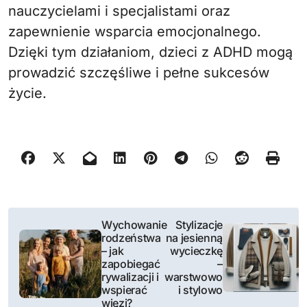
nauczycielami i specjalistami oraz
zapewnienie wsparcia emocjonalnego.
Dzięki tym działaniom, dzieci z ADHD mogą
prowadzić szczęśliwe i pełne sukcesów
życie.
N
Wychowanie
Stylizacje
rodzeństwa
na jesienną
a
– jak
wycieczkę
zapobiegać
–
w
rywalizacji i
warstwowo
wspierać
i stylowo
i
więzi?