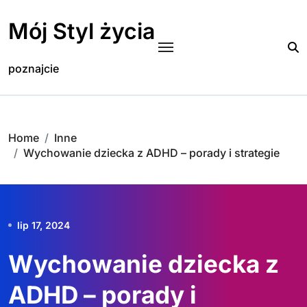
Skip
to
Mój Styl życia
content
poznajcie
Home
Inne
Wychowanie dziecka z ADHD – porady i strategie
lip 17, 2024
Wychowanie dziecka z
ADHD – porady i