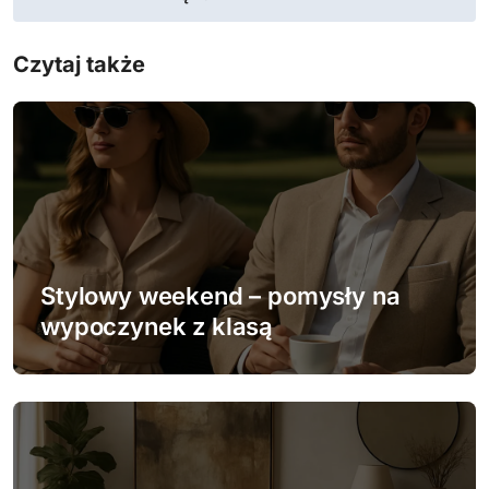
g
Czytaj także
a
c
j
a
w
Stylowy weekend – pomysły na
p
wypoczynek z klasą
i
s
u