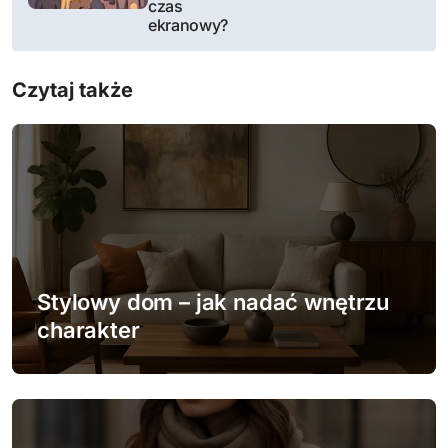
i
czas
ekranowy?
g
a
Czytaj także
c
j
a
w
p
Stylowy dom – jak nadać wnętrzu
charakter
i
s
u