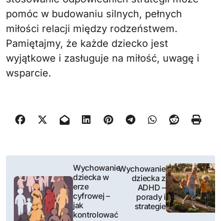
pomóc w budowaniu silnych, pełnych
miłości relacji między rodzeństwem.
Pamiętajmy, że każde dziecko jest
wyjątkowe i zasługuje na miłość, uwagę i
wsparcie.
N
Wychowanie
Wychowanie
dziecka w
dziecka z
a
erze
ADHD –
cyfrowej –
porady i
w
jak
strategie
kontrolować