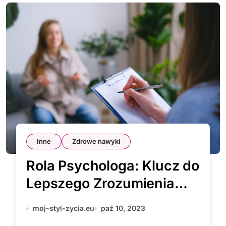
Inne
Zdrowe nawyki
Rola Psychologa: Klucz do
Lepszego Zrozumienia
Siebie i Innych
moj-styl-zycia.eu
paź 10, 2023