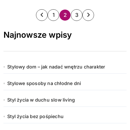
S
1
2
3
t
Najnowsze wpisy
r
o
n
Stylowy dom – jak nadać wnętrzu charakter
i
Stylowe sposoby na chłodne dni
c
o
Styl życia w duchu slow living
w
Styl życia bez pośpiechu
a