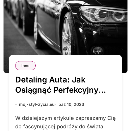
Inne
Detaling Auta: Jak
Osiągnąć Perfekcyjny
Wygląd Twojego Pojazdu
moj-styl-zycia.eu
paź 10, 2023
W dzisiejszym artykule zapraszamy Cię
do fascynującej podróży do świata