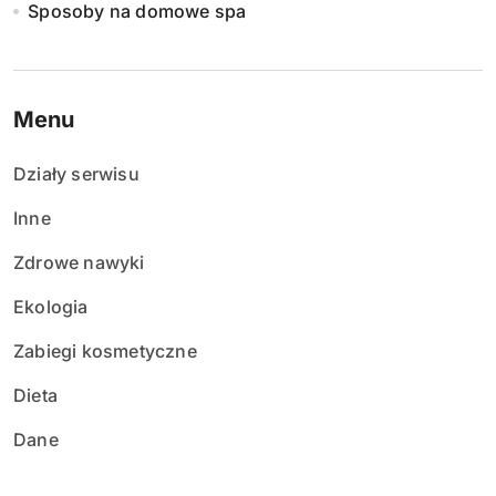
n
Sposoby na domowe spa
i
e
Menu
w
Działy serwisu
p
Inne
i
Zdrowe nawyki
s
Ekologia
ó
Zabiegi kosmetyczne
w
Dieta
Dane