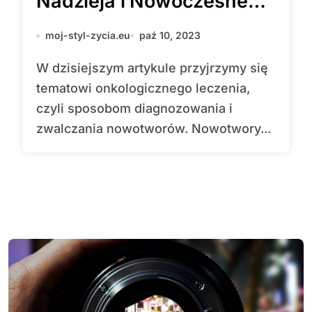
Nadzieja i Nowoczesne
Metody Walki z
moj-styl-zycia.eu
paź 10, 2023
Nowotworem
W dzisiejszym artykule przyjrzymy się
tematowi onkologicznego leczenia,
czyli sposobom diagnozowania i
zwalczania nowotworów. Nowotwory...